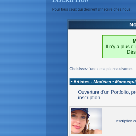
INSCRIPTION
Pour tous ceux qui désirent s'inscrire chez nous.
No
M
Il n'y a plus 
Déso
Choisissez l'une des options suivantes :
• Artistes :
Modèles • Mannequin
Ouverture d'un Portfolio, 
inscription.
Inscription