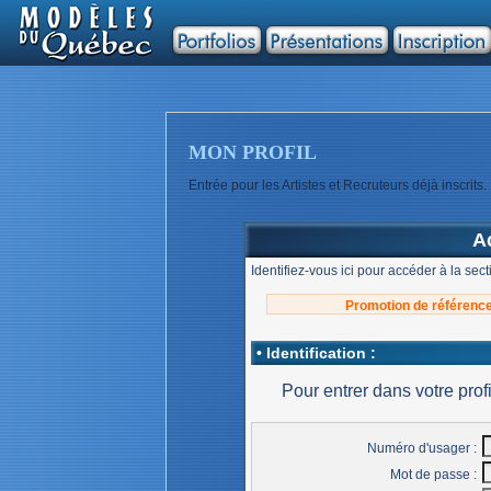
MON PROFIL
Entrée pour les Artistes et Recruteurs déjà inscrits.
A
Identifiez-vous ici pour accéder à la sect
Promotion de référenc
• Identification :
Pour entrer dans votre profi
Numéro d'usager :
Mot de passe :