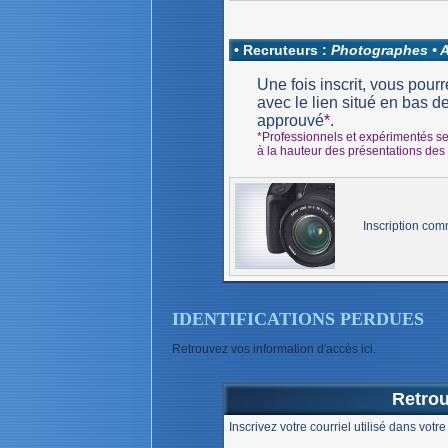
• Recruteurs :
Photographes • Ar
Une fois inscrit, vous pour
avec le lien situé en bas de
approuvé
*
.
*Professionnels et expérimentés se
à la hauteur des présentations des 
Inscription co
IDENTIFICATIONS PERDUES
Retrouvez vos information d'accès ici.
Retrou
Inscrivez votre courriel utilisé dans votr