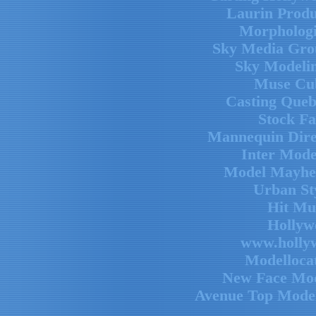
Laurin Prod
Morpholog
Sky Media Gro
Sky Modeli
Muse Cu
Casting Queb
Stock F
Mannequin Dire
Inter Mod
Model Mayh
Urban St
Hit Mu
Hollyw
www.hollyw
Modelloca
New Face Mo
Avenue Top Mode