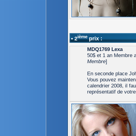
ième
• 2
prix :
MDQ1769 Lexa
50$ et 1 an Membre ad
Membre
]
En seconde place Joh
Vous pouvez maintena
calendrier 2008, il fa
représentatif de votr