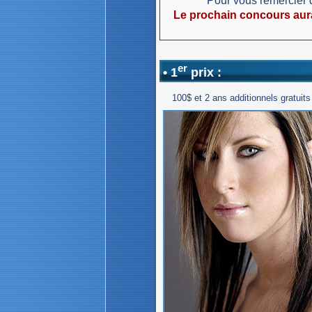
Pour vous remercier de
Le prochain concours aura 
er
• 1
prix :
100$ et 2 ans additionnels gratuits 