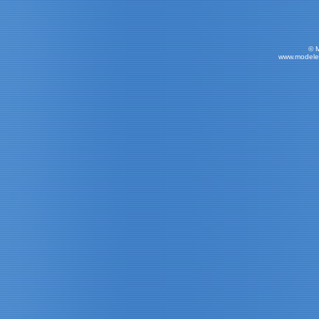
© 
www.modele