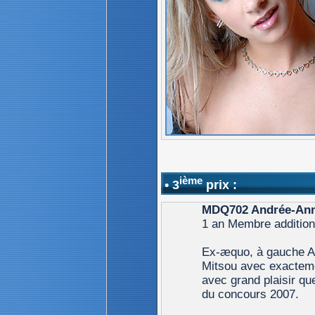
ième
• 3
prix :
MDQ702 Andrée-Ann
1 an Membre additionn
Ex-æquo, à gauche An
Mitsou avec exacteme
avec grand plaisir qu
du concours 2007.