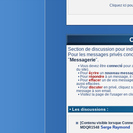
Cliquez ici po
Section de discussion pour in
Pour les messages privés concer
"
Messagerie
".
• Vous devez être
connecté
pour a
du site).
• Pour
écrire
un
nouveau messa
• Pour
répondre
à un message, il s
• Pour
effacer
un de vos message,
aussi effacées.
• Pour
discuter
en privé, cliquez
message à son email.
• Visitez la page de l'usager en c
• Les discussions :
[Contenu visible lorsque Conne
Serge Raymond
MDQR1548