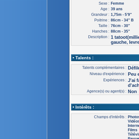
Sexe :
Femme
Age :
39 ans
Grandeur :
1,75m - 5'9"
Poitrine :
86cm - 34" B
Taille :
76cm - 30"
Hanches :
88cm - 35"
Description :
1 tatoot(mill
gauche, levr
• Talents :
Talents complémentaires :
Défi
Niveau d'expérience :
Peu 
Expériences :
J'ai 
d'ac
Agence(s) ou agent(s) :
Non
• Intérêts :
Champs d'intérêts :
Photo
Vidéo
Intern
Films
Télévi
Revu