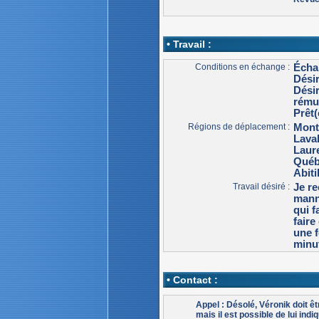
• Travail :
Conditions en échange :
Écha
Dési
Dési
rému
Prêt(
Régions de déplacement :
Mont
Lava
Laur
Qué
Abit
Travail désiré :
Je r
manne
qui f
faire
une 
minut
• Contact :
Appel : Désolé, Véronik doit 
mais il est possible de lui indiq