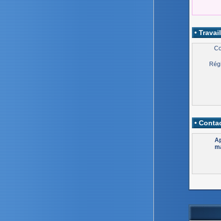
• Travail
Co
Régi
• Contac
Ap
ma