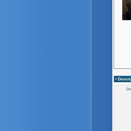
• Descri
De