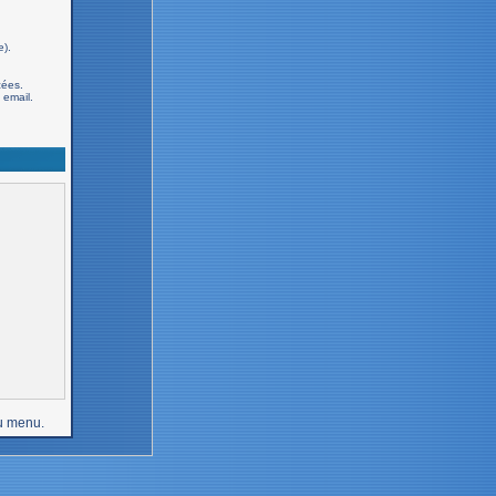
e).
cées.
email.
u menu.