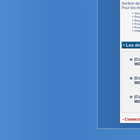
Section de
Pour les me
• Vou
• Po
• Po
• Po
• Po
• Visi
• Les d
[Co
MD
[Co
MD
[Co
MD
• Connect