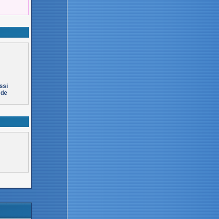
ssi
 de