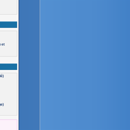
 et
lé)
ge)