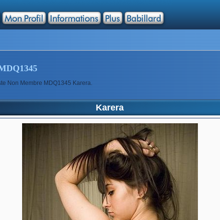
MDQ1345
rtiste Non Membre MDQ1345 Karera.
Karera