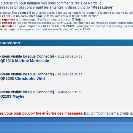
 discussion pour indiquer vos
bons
commentaires à ce Portfolio.
ssages privés concernant les ententes, utilisez plutôt la "
Messagerie
".
s devez être
connecté
pour avoir accès à toutes les fonctions (bouton à la droite du menu du sit
ur
écrire
un
nouveau message
le formulaire est à la fin de cette section.
ur
répondre
à un message, il suffit de cliquer sur son
Sujet
.
ur
effacer
un de vos message, cliquez sur EFFACER, les réponses au message seront aussi effa
ur
discuter
en privé, cliquez sur RÉPONDRE EN PRIVÉ, vous pourrez envoyer un message à son 
tez la page de l'usager en cliquant sur son Numéro d'usager MDQ.
iscussions :
-
ntenu visible lorsque Connecté]
2011-05-03 14:54
Martine Morissette
QR1316
-
ntenu visible lorsque Connecté]
2010-11-09 22:27
Christophe Wild
QR1298
-
ntenu visible lorsque Connecté]
2008-12-15 11:35
Maylie
Q2193
ez vous pour pouvoir lire et écrire des messages.
Bouton "Connecter" à droite d