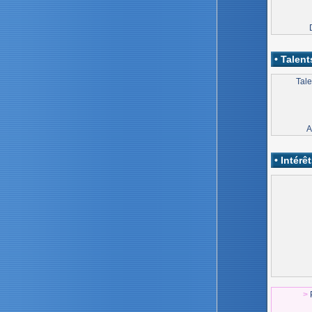
• Talent
Tale
A
• Intérêt
>
P