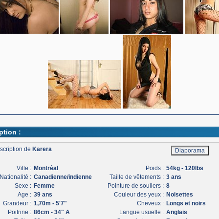
ption :
scription de
Karera
Ville :
Montréal
Poids :
54kg - 120lbs
Nationalité :
Canadienne/indienne
Taille de vêtements :
3 ans
Sexe :
Femme
Pointure de souliers :
8
Age :
39 ans
Couleur des yeux :
Noisettes
Grandeur :
1,70m - 5'7"
Cheveux :
Longs et noirs
Poitrine :
86cm - 34" A
Langue usuelle :
Anglais