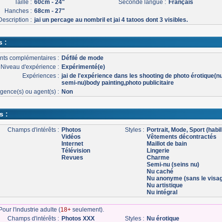
Taille :
60cm - 24"
Seconde langue :
Français
Hanches :
68cm - 27"
Description :
jai un percage au nombril et jai 4 tatoos dont 3 visibles.
s :
nts complémentaires :
Défilé de mode
Niveau d'expérience :
Expérimenté(e)
Expériences :
jai de l'expérience dans les shooting de photo érotique(nu
semi-nu)body painting,photo publicitaire
gence(s) ou agent(s) :
Non
s :
Champs d'intérêts :
Photos
Styles :
Portrait, Mode, Sport (habil
Vidéos
Vêtements décontractés
Internet
Maillot de bain
Télévision
Lingerie
Revues
Charme
Semi-nu (seins nu)
Nu caché
Nu anonyme (sans le visa
Nu artistique
Nu intégral
our l'industrie adulte (
18+
seulement).
Champs d'intérêts :
Photos XXX
Styles :
Nu érotique