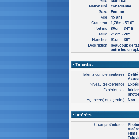
Ville :
Montréal
Nationalité :
canadienne
Sexe :
Femme
Age :
45 ans
Grandeur :
1,78m - 5'10"
Poitrine :
86cm - 34" B
Taille :
71cm - 28"
Hanches :
91cm - 36"
Description :
beaucoup de tatt
entre les omopla
• Talents :
Talents complémentaires :
Défil
Acteur
Niveau d'expérience :
Expér
Expériences :
fait l
photos,
Agence(s) ou agent(s) :
Non
• Intérêts :
Champs d'intérêts :
Photo
Vidéo
Films
Télévi