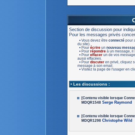
Section de discussion pour indiq
Pour les messages privés concernan
• Vous devez être
connecté
pour a
du site).
• Pour
écrire
un
nouveau messa
• Pour
répondre
à un message, il s
• Pour
effacer
un de vos message,
aussi effacées.
• Pour
discuter
en privé, cliquez
message à son email.
• Visitez la page de l'usager en c
• Les discussions :
[Contenu visible lorsque Conne
Serge Raymond
MDQR1548
[Contenu visible lorsque Conne
Christophe Wild
MDQR1298