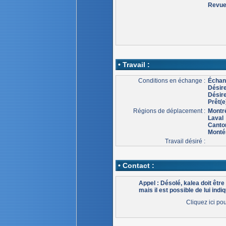
Revu
• Travail :
Conditions en échange :
Échang
Désir
Désire
Prêt(e
Régions de déplacement :
Montr
Laval
Canton
Monté
Travail désiré :
• Contact :
Appel : Désolé, kalea doit êt
mais il est possible de lui indiq
Cliquez ici po