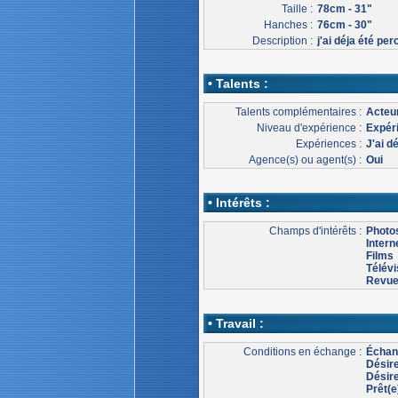
Taille :
78cm - 31"
Hanches :
76cm - 30"
Description :
j'ai déja été per
• Talents :
Talents complémentaires :
Acteur
Niveau d'expérience :
Expér
Expériences :
J'ai d
Agence(s) ou agent(s) :
Oui
• Intérêts :
Champs d'intérêts :
Photo
Intern
Films
Télévi
Revu
• Travail :
Conditions en échange :
Échang
Désir
Désire
Prêt(e