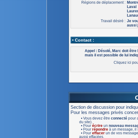
Régions de déplacement :
Montr
Laval
Laure
Lanau
Travail désiré :
Je vou
aussi 
• Contact :
Appel : Désolé, Marc doit êtr
mais il est possible de lui indiq
Cliquez ici po
Section de discussion pour indiq
Pour les messages privés concernan
• Vous devez être
connecté
pour a
du site).
• Pour
écrire
un
nouveau messa
• Pour
répondre
à un message, il s
• Pour
effacer
un de vos message,
aussi effacées.