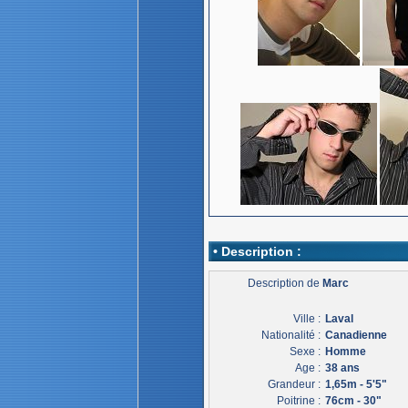
• Description :
Description de
Marc
Ville :
Laval
Nationalité :
Canadienne
Sexe :
Homme
Age :
38 ans
Grandeur :
1,65m - 5'5"
Poitrine :
76cm - 30"