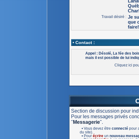
Lana
Qué
Char
Travail désiré :
Je su
que c
faire
• Contact :
Appel : Désolé, La fée des boi
mais il est possible de lui indiq
Cliquez ici po
Section de discussion pour in
Pour les messages privés concer
"
Messagerie
".
• Vous devez être
connecté
pour a
du site).
• Pour
écrire
un
nouveau messa