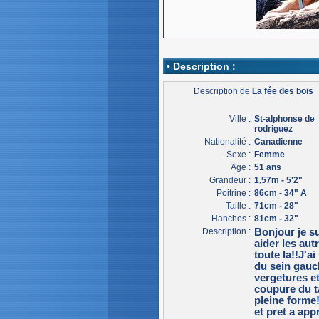
• Description :
Description de
La fée des bois
Ville :
St-alphonse de
rodriguez
Nationalité :
Canadienne
Sexe :
Femme
Age :
51 ans
Grandeur :
1,57m - 5'2"
Poitrine :
86cm - 34" A
Taille :
71cm - 28"
Hanches :
81cm - 32"
Description :
Bonjour je s
aider les aut
toute la!!J'a
du sein gauc
vergetures et
coupure du ta
pleine forme
et pret a app