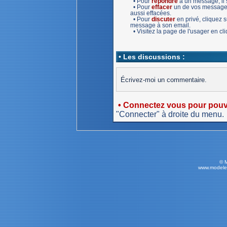
• Pour
répondre
à un message, il s
• Pour
effacer
un de vos message,
aussi effacées.
• Pour
discuter
en privé, cliquez
message à son email.
• Visitez la page de l'usager en c
• Les discussions :
Écrivez-moi un commentaire.
• Connectez vous pour pouvo
"Connecter" à droite du menu.
© 
www.modele