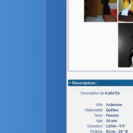
• Description :
Description de
KaRe'Ee
Ville :
Asbestos
Nationalité :
Québec
Sexe :
Femme
Age :
34 ans
Grandeur :
1,65m - 5'5"
Poitrine :
91cm - 36" B