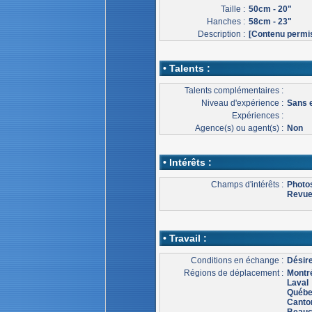
Taille :
50cm - 20"
Hanches :
58cm - 23"
Description :
[Contenu permi
• Talents :
Talents complémentaires :
Niveau d'expérience :
Sans 
Expériences :
Agence(s) ou agent(s) :
Non
• Intérêts :
Champs d'intérêts :
Photo
Revu
• Travail :
Conditions en échange :
Désire
Régions de déplacement :
Montr
Laval
Québ
Canton
Beau