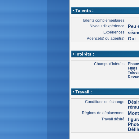
• Talents :
Talents complémentaires :
Niveau d'expérience :
Peu 
Expériences :
séan
Agence(s) ou agent(s) :
Oui
• Intérêts :
Champs d'intérêts :
Photo
Films
Télévi
Revu
• Travail :
Conditions en échange :
Dési
rému
Régions de déplacement :
Mont
Travail désiré :
figur
Phot
Défi