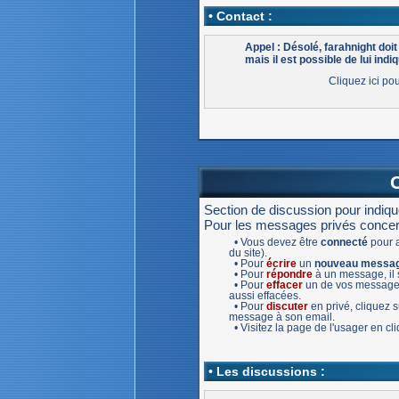
• Contact :
Appel : Désolé, farahnight doi
mais il est possible de lui indiq
Cliquez ici po
Section de discussion pour indiq
Pour les messages privés concernan
• Vous devez être
connecté
pour a
du site).
• Pour
écrire
un
nouveau messa
• Pour
répondre
à un message, il s
• Pour
effacer
un de vos message,
aussi effacées.
• Pour
discuter
en privé, cliquez
message à son email.
• Visitez la page de l'usager en c
• Les discussions :