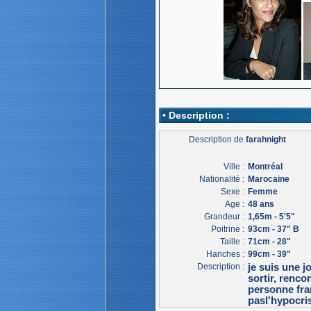
• Description :
Description de
farahnight
Ville :
Montréal
Nationalité :
Marocaine
Sexe :
Femme
Age :
48 ans
Grandeur :
1,65m - 5'5"
Poitrine :
93cm - 37" B
Taille :
71cm - 28"
Hanches :
99cm - 39"
Description :
je suis une j
sortir, renco
personne fran
pasl'hypocris