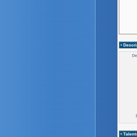
• Descri
De
• Talent