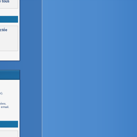
e tous
actée
e).
cées.
email.