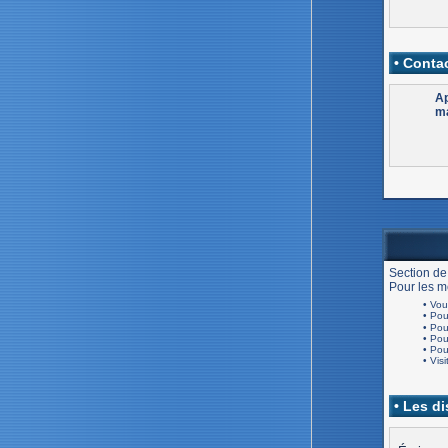
• Contac
Ap
ma
Section de
Pour les me
• Vou
• Po
• Po
• Po
• Po
• Visi
• Les d