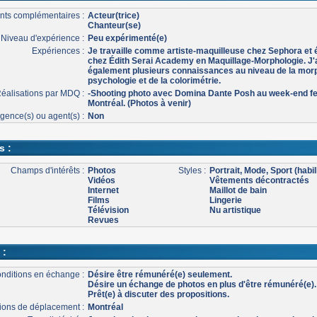
nts complémentaires :
Acteur(trice)
Chanteur(se)
Niveau d'expérience :
Peu expérimenté(e)
Expériences :
Je travaille comme artiste-maquilleuse chez Sephora et 
chez Édith Serai Academy en Maquillage-Morphologie. J'
également plusieurs connaissances au niveau de la mor
psychologie et de la colorimétrie.
éalisations par MDQ :
-Shooting photo avec Domina Dante Posh au week-end fe
Montréal. (Photos à venir)
gence(s) ou agent(s) :
Non
s :
Champs d'intérêts :
Photos
Styles :
Portrait, Mode, Sport (habil
Vidéos
Vêtements décontractés
Internet
Maillot de bain
Films
Lingerie
Télévision
Nu artistique
Revues
 :
nditions en échange :
Désire être rémunéré(e) seulement.
Désire un échange de photos en plus d'être rémunéré(e).
Prêt(e) à discuter des propositions.
ons de déplacement :
Montréal