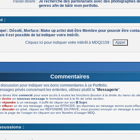
Travail désiré :
Je recherche des partenariats avec des photographes d
genres afin de bâtir mon portfolio.
t :
pel : Désolé, Morface: Make up artist doit être Membre pour pouvoir être cont
is il est possible de lui indiquer votre intérêt.
Cliquez ici pour indiquer votre intérêt à MDQ2159 :
Commentaires
 discussion pour indiquer vos
bons
commentaires à ce Portfolio.
ssages privés concernant les ententes, utilisez plutôt la "
Messagerie
".
s devez être
connecté
pour avoir accès à toutes les fonctions (bouton à la droite du menu du sit
ur
écrire
un
nouveau message
le formulaire est à la fin de cette section.
ur
répondre
à un message, il suffit de cliquer sur son
Sujet
.
ur
effacer
un de vos message, cliquez sur EFFACER, les réponses au message seront aussi effa
ur
discuter
en privé, cliquez sur RÉPONDRE EN PRIVÉ, vous pourrez envoyer un message à son 
tez la page de l'usager en cliquant sur son Numéro d'usager MDQ.
iscussions :