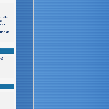
étudie
ai
pho-
tish de
lé)