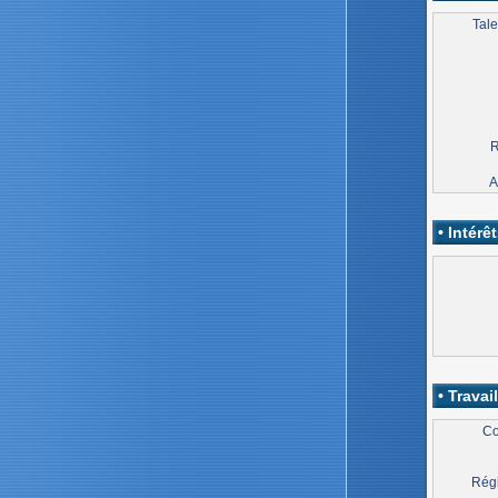
Tale
R
A
• Intérêt
• Travail
Co
Régi