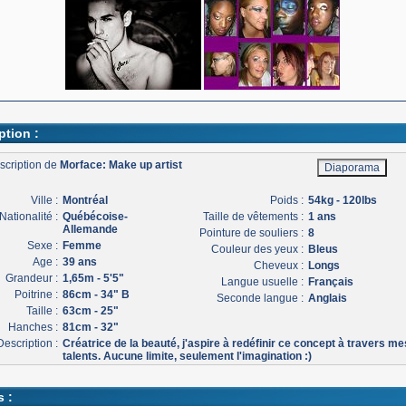
ption :
scription de
Morface: Make up artist
Ville :
Montréal
Poids :
54kg - 120lbs
Nationalité :
Québécoise-
Taille de vêtements :
1 ans
Allemande
Pointure de souliers :
8
Sexe :
Femme
Couleur des yeux :
Bleus
Age :
39 ans
Cheveux :
Longs
Grandeur :
1,65m - 5'5"
Langue usuelle :
Français
Poitrine :
86cm - 34" B
Seconde langue :
Anglais
Taille :
63cm - 25"
Hanches :
81cm - 32"
Description :
Créatrice de la beauté, j'aspire à redéfinir ce concept à travers me
talents. Aucune limite, seulement l'imagination :)
s :