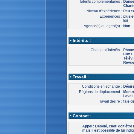
Talents complémentaires :
Danse
Chant
Niveau d'expérience :
Peu e
Expériences :
plusie
ldit
Agence(s) ou agent(s) :
Non
• Intérêts :
Champs d'intérêts :
Photo
Films
Télévi
Revu
• Travail :
Conditions en échange :
Désire
Régions de déplacement :
Montr
Laval
Travail désiré :
faie d
• Contact :
Appel : Désolé, cueti doit êtr
mais il est possible de lui indiq