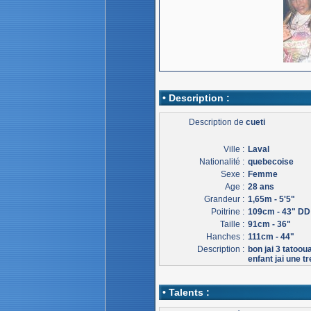
• Description :
Description de
cueti
Ville :
Laval
Nationalité :
quebecoise
Sexe :
Femme
Age :
28 ans
Grandeur :
1,65m - 5'5"
Poitrine :
109cm - 43" DD
Taille :
91cm - 36"
Hanches :
111cm - 44"
Description :
bon jai 3 tatoou
enfant jai une t
• Talents :