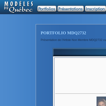
PORTFOLIO MDQ2732
Présentation de l'Artiste Non Membre MDQ2732 cue