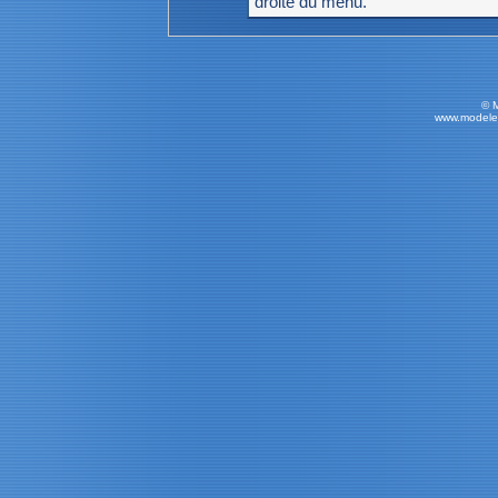
droite du menu.
© 
www.modele