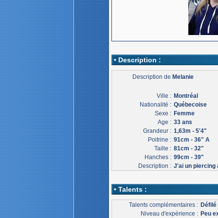
• Description :
Description de
Melanie
Ville :
Montréal
Nationalité :
Québecoise
Sexe :
Femme
Age :
33 ans
Grandeur :
1,63m - 5'4"
Poitrine :
91cm - 36" A
Taille :
81cm - 32"
Hanches :
99cm - 39"
Description :
J'ai un piercing
• Talents :
Talents complémentaires :
Défil
Niveau d'expérience :
Peu e