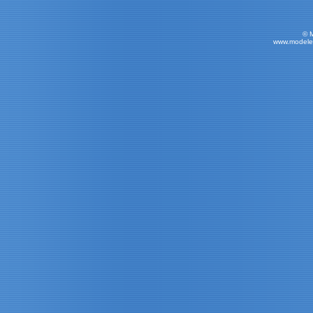
© 
www.modele