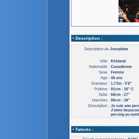
• Description :
Description de
Josephine
Ville :
Kirkland
Nationalité :
Canadienne
Sexe :
Femme
Age :
48 ans
Grandeur :
1,73m - 5'8"
Poitrine :
91cm - 36" C
Taille :
68cm - 27"
Hanches :
99cm - 39"
Description :
Je suis une per
J'aime beaucoup
percing au nomb
• Talents :