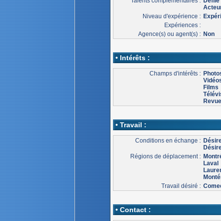
Talents complémentaires :
Défil
Acteur
Niveau d'expérience :
Expér
Expériences :
Agence(s) ou agent(s) :
Non
• Intérêts :
Champs d'intérêts :
Photo
Vidéo
Films
Télévi
Revu
• Travail :
Conditions en échange :
Désir
Désire
Régions de déplacement :
Montr
Laval
Laure
Monté
Travail désiré :
Comed
• Contact :