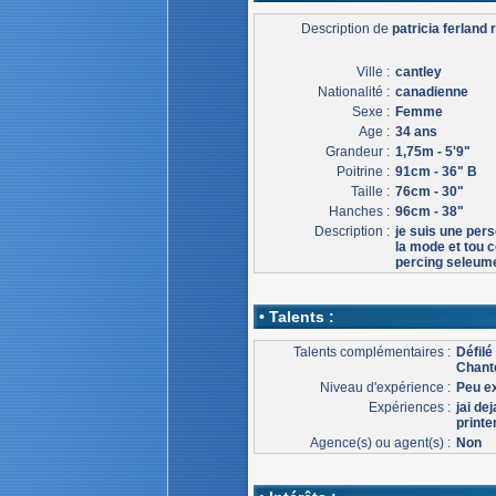
Description de
patricia ferland r
Ville :
cantley
Nationalité :
canadienne
Sexe :
Femme
Age :
34 ans
Grandeur :
1,75m - 5'9"
Poitrine :
91cm - 36" B
Taille :
76cm - 30"
Hanches :
96cm - 38"
Description :
je suis une per
la mode et tou c
percing seleumen
• Talents :
Talents complémentaires :
Défil
Chant
Niveau d'expérience :
Peu e
Expériences :
jai de
print
Agence(s) ou agent(s) :
Non