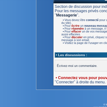
Section de discussion pour in
Pour les messages privés concer
"
Messagerie
".
• Vous devez être
connecté
pour a
du site).
• Pour
écrire
un
nouveau messa
• Pour
répondre
à un message, il s
• Pour
effacer
un de vos message,
aussi effacées.
• Pour
discuter
en privé, cliquez
message à son email.
• Visitez la page de l'usager en c
• Les discussions :
Écrivez-moi un commentaire.
• Connectez vous pour pouvo
"Connecter" à droite du menu.
© 