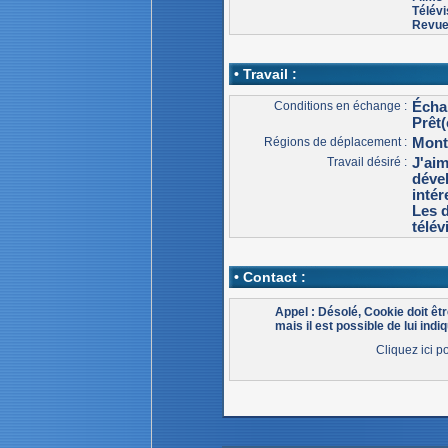
Télévi
Revu
• Travail :
Conditions en échange :
Écha
Prêt(
Régions de déplacement :
Mont
Travail désiré :
J'aim
déve
intér
Les 
télév
• Contact :
Appel : Désolé, Cookie doit ê
mais il est possible de lui indiq
Cliquez ici p