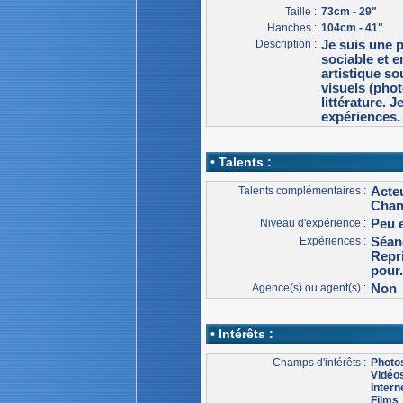
Taille :
73cm - 29"
Hanches :
104cm - 41"
Description :
Je suis une 
sociable et e
artistique so
visuels (phot
littérature. 
expériences.
• Talents :
Talents complémentaires :
Acteu
Chan
Niveau d'expérience :
Peu 
Expériences :
Séan
Repri
pour.
Agence(s) ou agent(s) :
Non
• Intérêts :
Champs d'intérêts :
Photo
Vidéo
Intern
Films