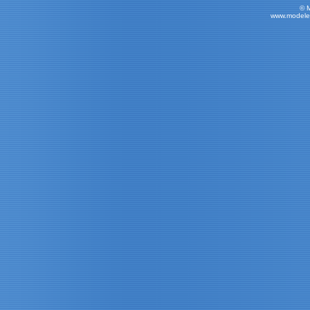
© 
www.modele