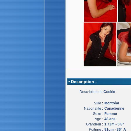
• Description :
Description de
Cookie
Ville :
Montréal
Nationalité :
Canadienne
Sexe :
Femme
Age :
48 ans
Grandeur :
1,73m - 5'8"
Poitrine :
91cm - 36" A