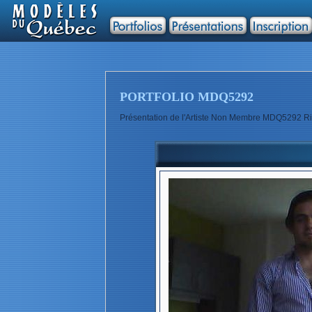
PORTFOLIO MDQ5292
Présentation de l'Artiste Non Membre MDQ5292 Ri