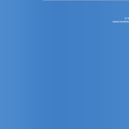
© 
www.modele