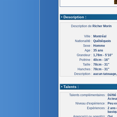
• Description :
Description de
Richer Morin
Ville :
Montréal
Nationalité :
Québéquois
Sexe :
Homme
Age :
35 ans
Grandeur :
1,78m - 5'10"
Poitrine :
40cm - 16"
Taille :
78cm - 31"
Hanches :
78cm - 31"
Description :
aucun tatouage, 
• Talents :
Talents complémentaires :
Défil
Acteur
Niveau d'expérience :
Peu e
Expériences :
2 ans 
basiqu
Agence(s) ou agent(s) :
Oui