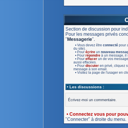
Section de discussion pour in
Pour les messages privés concer
"
Messagerie
".
• Vous devez être
connecté
pour a
du site).
• Pour
écrire
un
nouveau messa
• Pour
répondre
à un message, il s
• Pour
effacer
un de vos message,
aussi effacées.
• Pour
discuter
en privé, cliquez
message à son email.
• Visitez la page de l'usager en c
• Les discussions :
Écrivez-moi un commentaire.
• Connectez vous pour pouvo
"Connecter" à droite du menu.