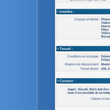
• Intérêts :
Champs d'intérêts :
Photo
Vidéo
Intern
Films
Télévi
Revu
• Travail :
Conditions en échange :
Désire
Prêt(e
Régions de déplacement :
Montr
Travail désiré :
télé, 
• Contact :
Appel : Désolé, Ritch doit êtr
mais il est possible de lui indiq
Cliquez ici po