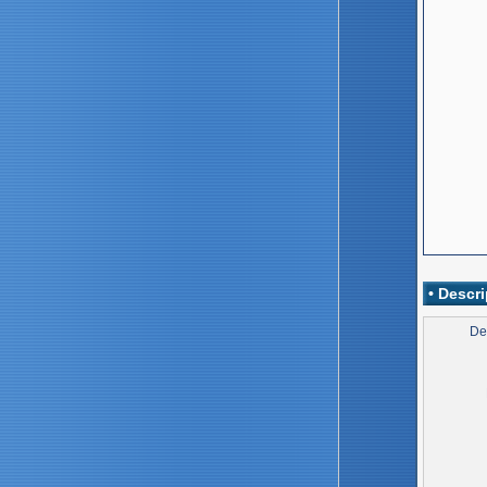
• Descri
De