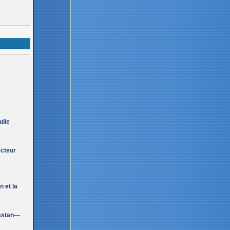
ulie
ecteur
 et la
stan---