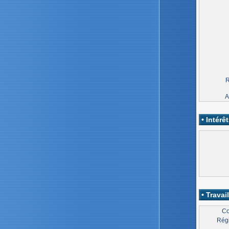
R
A
• Intérêt
• Travail
Co
Régi