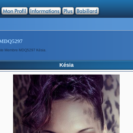
MDQ5297
tiste Membre MDQ5297 Késia.
Késia