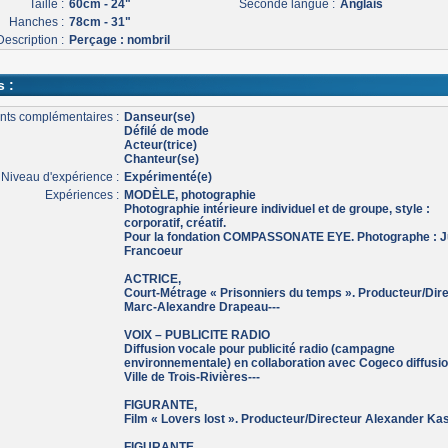
Taille :
60cm - 24"
Seconde langue :
Anglais
Hanches :
78cm - 31"
Description :
Perçage : nombril
s :
nts complémentaires :
Danseur(se)
Défilé de mode
Acteur(trice)
Chanteur(se)
Niveau d'expérience :
Expérimenté(e)
Expériences :
MODÈLE, photographie
Photographie intérieure individuel et de groupe, style :
corporatif, créatif.
Pour la fondation COMPASSONATE EYE. Photographe : J
Francoeur
ACTRICE,
Court-Métrage « Prisonniers du temps ». Producteur/Dir
Marc-Alexandre Drapeau---
VOIX – PUBLICITE RADIO
Diffusion vocale pour publicité radio (campagne
environnementale) en collaboration avec Cogeco diffusion
Ville de Trois-Rivières---
FIGURANTE,
Film « Lovers lost ». Producteur/Directeur Alexander Kas
FIGURANTE,