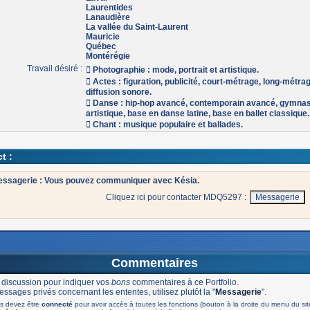
Laurentides
Lanaudière
La vallée du Saint-Laurent
Mauricie
Québec
Montérégie
Travail désiré :
 Photographie : mode, portrait et artistique.
 Actes : figuration, publicité, court-métrage, long-métra
diffusion sonore.
 Danse : hip-hop avancé, contemporain avancé, gymnas
artistique, base en danse latine, base en ballet classique.
 Chant : musique populaire et ballades.
t :
ssagerie : Vous pouvez communiquer avec Késia.
Cliquez ici pour contacter MDQ5297 :
Commentaires
 discussion pour indiquer vos
bons
commentaires à ce Portfolio.
ssages privés concernant les ententes, utilisez plutôt la "
Messagerie
".
s devez être
connecté
pour avoir accès à toutes les fonctions (bouton à la droite du menu du sit