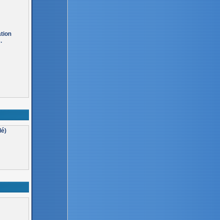
ation
.
lé)