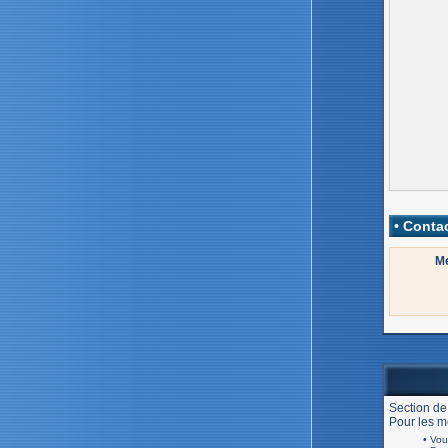
• Contac
Me
Section de
Pour les me
• Vou