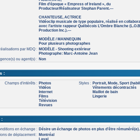
Film d’époque « Empress of Ireland », du
Producteur/Réalisateur Stephan Parent.---
CHANTEUSE, ACTRICE
Vidéoclip musicale de type populaire, réalisé en collabor
avec l’artiste rappeur Québécois L’Ombre Blanche (L.O.B
Production Inc.).---
MODÈLE / MANNEQUIN
Pour plusieurs photographes
éalisations par MDQ :
MODÈLE - Shooting extérieur
Photographe: Marc-Antoine Jean
gence(s) ou agent(s) :
Non
s :
Champs d'intérêts :
Photos
Styles :
Portrait, Mode, Sport (habil
Vidéos
Vêtements décontractés
Internet
Maillot de bain
Films
Lingerie
Télévision
Revues
 :
nditions en échange :
Désire un échange de photos en plus d'être rémunéré(e).
ons de déplacement :
Montréal
Laval