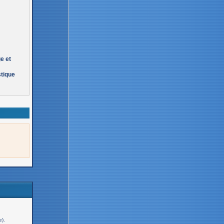
ge et
tique
e).