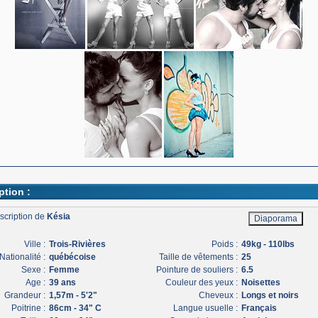
ption :
scription de
Késia
Ville :
Trois-Rivières
Poids :
49kg - 110lbs
Nationalité :
québécoise
Taille de vêtements :
25
Sexe :
Femme
Pointure de souliers :
6.5
Age :
39 ans
Couleur des yeux :
Noisettes
Grandeur :
1,57m - 5'2"
Cheveux :
Longs et noirs
Poitrine :
86cm - 34" C
Langue usuelle :
Français