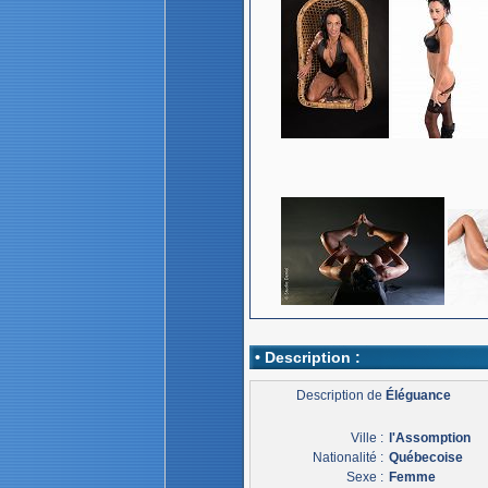
• Description :
Description de
Éléguance
Ville :
l'Assomption
Nationalité :
Québecoise
Sexe :
Femme