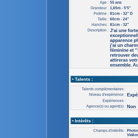
Age :
55 ans
Grandeur :
1,65m - 5'5"
Poitrine :
81cm - 32" D
Taille :
60cm - 24"
Hanches :
81cm - 32"
Description :
J'ai une fort
exceptionnel
apparence ph
j'ai un charm
féminine et ''
retrouver de
attireras vot
ensemble. Au
• Talents :
Talents complémentaires :
Niveau d'expérience :
Expé
Expériences :
Agence(s) ou agent(s) :
Non
• Intérêts :
Champs d'intérêts :
Photo
Vidéo