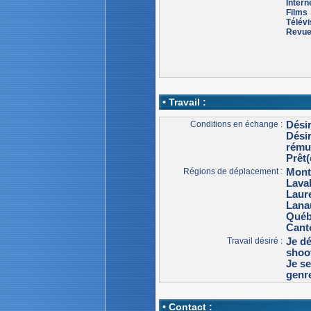
Intern
Films
Télévi
Revu
• Travail :
Conditions en échange :
Dési
Dési
rému
Prêt(
Régions de déplacement :
Mont
Lava
Laur
Lana
Qué
Cant
Travail désiré :
Je dé
shoot
Je se
genr
• Contact :