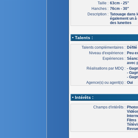
Taille :
63cm - 25"
Hanches :
76cm - 30"
Description :
Tatouage dans l
également un à d
des lunettes
• Talents :
Talents complémentaires :
Défil
Niveau d'expérience :
Peu e
Expériences :
Séanc
avec 
Réalisations par MDQ :
- Gagn
- Gagn
- Gagn
Agence(s) ou agent(s) :
Oui
• Intérêts :
Champs d'intérêts :
Photo
Vidéo
Intern
Films
Télévi
Revu