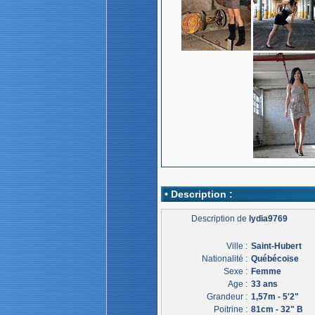
• Description :
Description de
lydia9769
Ville :
Saint-Hubert
Nationalité :
Québécoise
Sexe :
Femme
Age :
33 ans
Grandeur :
1,57m - 5'2"
Poitrine :
81cm - 32" B