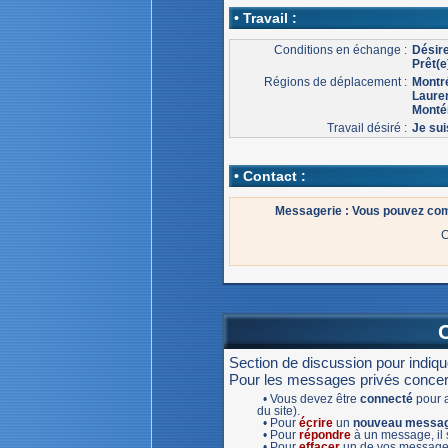
• Travail :
Conditions en échange :
Désire
Prêt(e
Régions de déplacement :
Montr
Laure
Monté
Travail désiré :
Je sui
• Contact :
Messagerie : Vous pouvez co
C
Section de discussion pour indiq
Pour les messages privés concernan
• Vous devez être
connecté
pour a
du site).
• Pour
écrire
un
nouveau messa
• Pour
répondre
à un message, il s
• Pour
effacer
un de vos message,