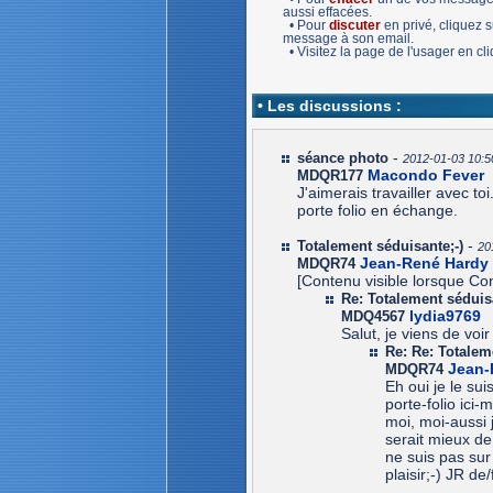
aussi effacées.
• Pour
discuter
en privé, cliquez
message à son email.
• Visitez la page de l'usager en c
• Les discussions :
-
séance photo
2012-01-03 10:5
Macondo Fever
MDQR177
J'aimerais travailler avec to
porte folio en échange.
-
Totalement séduisante;-)
20
Jean-René Hardy
MDQR74
[Contenu visible lorsque Co
Re: Totalement séduisa
lydia9769
MDQ4567
Salut, je viens de vo
Re: Re: Totalem
Jean-
MDQR74
Eh oui je le sui
porte-folio ici
moi, moi-aussi 
serait mieux de
ne suis pas sur 
plaisir;-) JR d